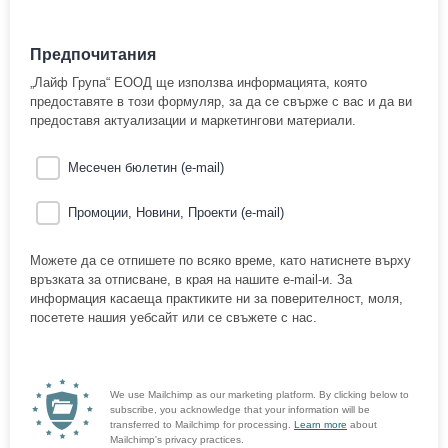
Предпочитания
„Лайф Група“ ЕООД ще използва информацията, която
предоставяте в този формуляр, за да се свърже с вас и да ви
предоставя актуализации и маркетингови материали.
Месечен бюлетин (e-mail)
Промоции, Новини, Проекти (e-mail)
Можете да се отпишете по всяко време, като натиснете върху
връзката за отписване, в края на нашите e-mail-и. За
информация касаеща практиките ни за поверителност, моля,
посетете нашия уебсайт или се свъжете с нас.
We use Mailchimp as our marketing platform. By clicking below to
subscribe, you acknowledge that your information will be
transferred to Mailchimp for processing.
Learn more
about
Mailchimp's privacy practices.